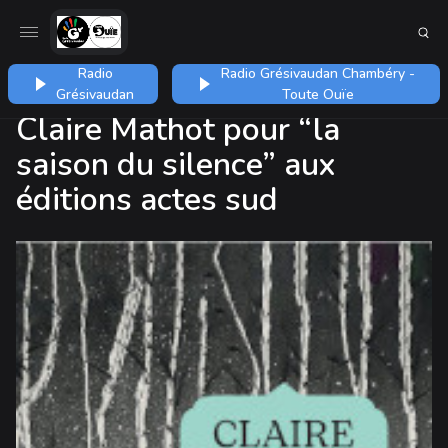
Radio
Radio Grésivaudan Chambéry -
Grésivaudan
Toute Ouïe
Claire Mathot pour “la
saison du silence” aux
éditions actes sud